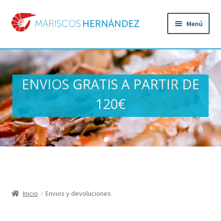
Ir
Ir
Menú
a
al
la
contenido
Inicio
navegación
Mariscos
ENVIOS GRATIS A PARTIR DE
120€
Pulpo
Contacto
Quiénes somos
Mi cuenta
Inicio
Envios y devoluciones